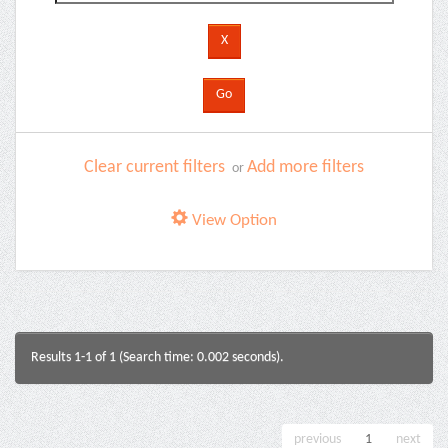
Clear current filters
Add more filters
or
View Option
Results 1-1 of 1 (Search time: 0.002 seconds).
previous
1
next