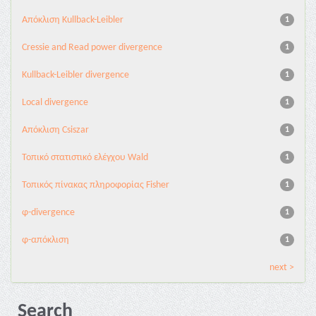
Aπόκλιση Kullback-Leibler
1
Cressie and Read power divergence
1
Kullback-Leibler divergence
1
Local divergence
1
Απόκλιση Csiszar
1
Τοπικό στατιστικό ελέγχου Wald
1
Τοπικός πίνακας πληροφορίας Fisher
1
φ-divergence
1
φ-απόκλιση
1
next >
Search