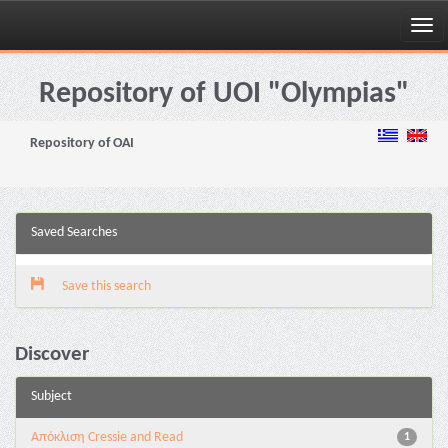
Skip
navigation
Repository of UOI "Olympias"
Repository of OAI
Saved Searches
Save this search
Discover
Subject
Aπόκλιση Cressie and Read
1