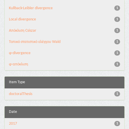
Kullback-Leibler divergence
1
Local divergence
1
Απόκλιση Csiszar
1
Τοπικό στατιστικό ελέγχου Wald
1
φ-divergence
1
φ-απόκλιση
1
Item Type
doctoralThesis
1
Date
2017
1