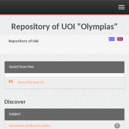
Skip
navigation
Repository of UOI "Olympias"
Repository of OAI
Saved Searches
Save this search
Discover
Subject
Aπόκλιση Kullback-Leibler
1