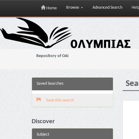
Browse
Advanced Search
Hel
Home
Skip
navigation
Repository of OAI
Sea
Saved Searches
Save this search
Discover
Subject