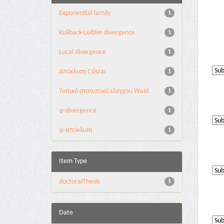
Exponential family
1
Kullback-Leibler divergence
1
Local divergence
1
Απόκλιση Csiszar
1
Τοπικό στατιστικό ελέγχου Wald
1
φ-divergence
1
φ-απόκλιση
1
Item Type
doctoralThesis
1
Date