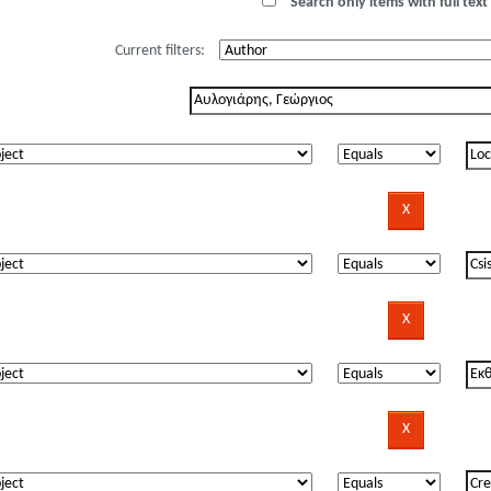
Search only items with full text 
Current filters: