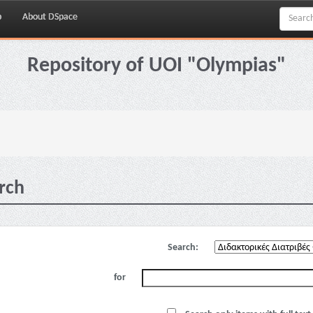
p
About DSpace
Repository of UOI "Olympias"
rch
Search:
for