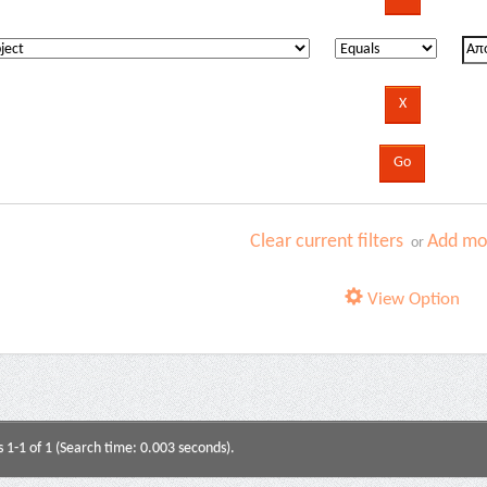
Clear current filters
Add mor
or
View Option
s 1-1 of 1 (Search time: 0.003 seconds).