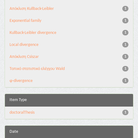
Aπόκλιση Kullback-Leibler
1
Exponential family
1
Kullback-Leibler divergence
1
Local divergence
1
Απόκλιση Csiszar
1
Τοπικό στατιστικό ελέγχου Wald
1
φ-divergence
1
Item Type
doctoralThesis
1
Date