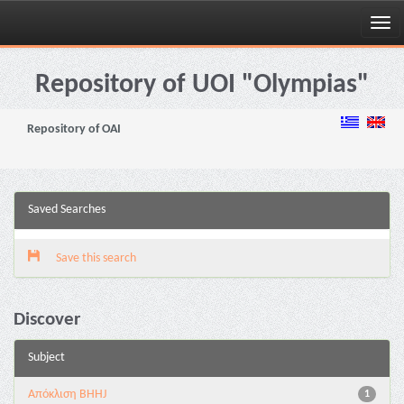
Skip
navigation
Repository of UOI "Olympias"
Repository of OAI
Saved Searches
Save this search
Discover
Subject
Aπόκλιση BHHJ
1