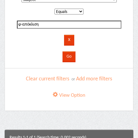
Clear current filters
Add more filters
or
View Option
Results 1-1 of 1 (Search time: 0.002 seconds).