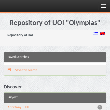
Skip
navigation
Repository of UOI "Olympias"
Repository of OAI
Saved Searches
Save this search
Discover
Subject
Aπόκλιση BHHJ
1