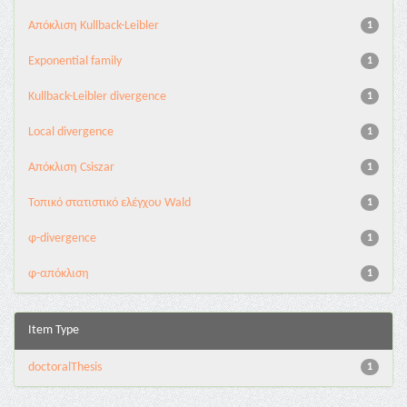
Aπόκλιση Kullback-Leibler
1
Exponential family
1
Kullback-Leibler divergence
1
Local divergence
1
Απόκλιση Csiszar
1
Τοπικό στατιστικό ελέγχου Wald
1
φ-divergence
1
φ-απόκλιση
1
Item Type
doctoralThesis
1