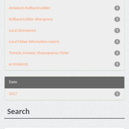
Aπόκλιση Kullback-Leibler
1
Kullback-Leibler divergence
1
Local divergence
1
Local Fisher information matrix
1
Τοπικός πίνακας πληροφορίας Fisher
1
φ-απόκλιση
1
Date
2017
1
Search