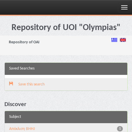
Skip
navigation
Repository of UOI "Olympias"
Repository of OAI
Saved Searches
Save this search
Discover
Subject
Aπόκλιση BHHJ
1