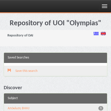
Skip
navigation
Repository of UOI "Olympias"
Repository of OAI
Saved Searches
Save this search
Discover
Subject
Aπόκλιση BHHJ
1