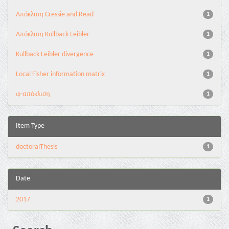
Aπόκλιση Cressie and Read
1
Aπόκλιση Kullback-Leibler
1
Kullback-Leibler divergence
1
Local Fisher information matrix
1
φ-απόκλιση
1
Item Type
doctoralThesis
1
Date
2017
1