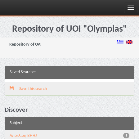
Skip
navigation
Repository of UOI "Olympias"
Repository of OAI
Saved Searches
Save this search
Discover
Subject
Aπόκλιση BHHJ
1