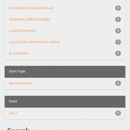
Aπόκλιση Cressie and Read
1
Aπόκλιση Kullback-Leibler
1
Local divergence
1
Local Fisher information matrix
1
φ-απόκλιση
1
Item Type
doctoralThesis
1
Date
2017
1