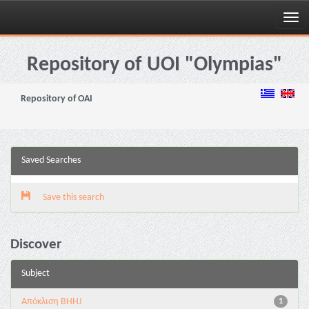
Skip
navigation
Repository of UOI "Olympias"
Repository of OAI
Saved Searches
Save this search
Discover
Subject
Aπόκλιση BHHJ
1