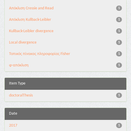
Aπόκλιση Cressie and Read
1
Aπόκλιση Kullback-Leibler
1
Kullback-Leibler divergence
1
Local divergence
1
Τοπικός πίνακας πληροφορίας Fisher
1
φ-απόκλιση
1
Item Type
doctoralThesis
1
Date
2017
1