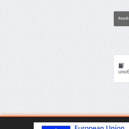
Result
υποθ