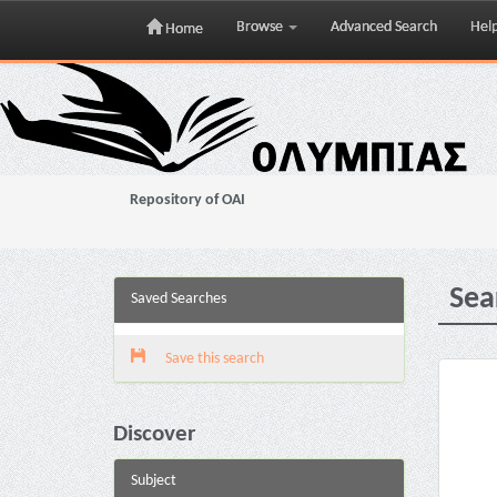
Browse
Advanced Search
Hel
Home
Skip
navigation
Repository of OAI
Sea
Saved Searches
Save this search
Discover
Subject