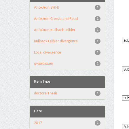
Aπόκλιση BHHJ
1
Aπόκλιση Cressie and Read
1
Aπόκλιση Kullback-Leibler
1
Kullback-Leibler divergence
1
Local divergence
1
φ-απόκλιση
1
Item Type
doctoralThesis
1
Date
2017
1