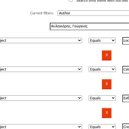
Search only items with full text 
Current filters: