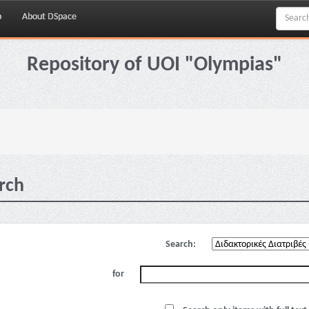
p
About DSpace
Repository of UOI "Olympias"
rch
Search:
for