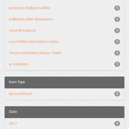
Aπόκλιση Kullback-Leibler
1
Kullback-Leibler divergence
1
Local divergence
1
Local Fisher information matrix
1
Τοπικό στατιστικό ελέγχου Wald
1
φ-απόκλιση
1
Item Type
doctoralThesis
1
Date
2017
1