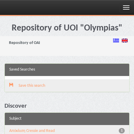
Skip
navigation
Repository of UOI "Olympias"
Repository of OAI
Saved Searches
Save this search
Discover
Subject
Aπόκλιση Cressie and Read
1