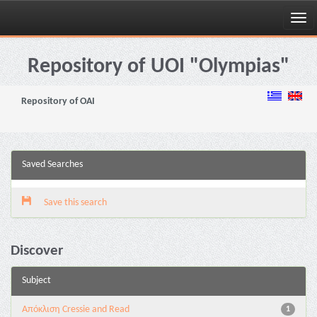
Skip
navigation
Repository of UOI "Olympias"
Repository of OAI
Saved Searches
Save this search
Discover
Subject
Aπόκλιση Cressie and Read
1