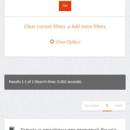
Clear current filters
Add more filters
or
View Option
Results 1-1 of 1 (Search time: 0.002 seconds).
previous
1
next