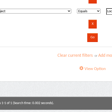
Clear current filters
Add mor
or
View Option
s 1-1 of 1 (Search time: 0.002 seconds).