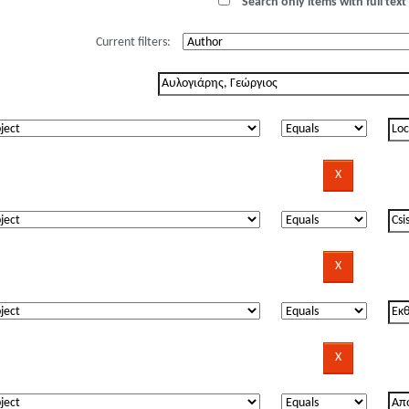
Search only items with full text 
Current filters: