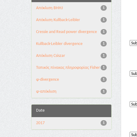
Aπόκλιση BHHJ
1
Aπόκλιση Kullback-Leibler
1
Cressie and Read power divergence
1
Kullback-Leibler divergence
1
Απόκλιση Csiszar
1
Τοπικός πίνακας πληροφορίας Fisher
1
φ-divergence
1
φ-απόκλιση
1
Date
2017
1