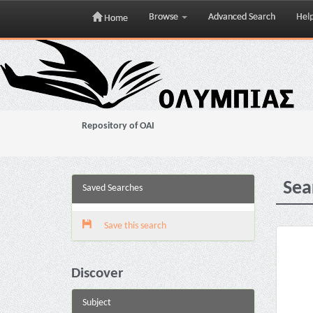
Browse
Advanced Search
Hel
Home
Skip
navigation
Repository of OAI
Sea
Saved Searches
Save this search
Discover
Subject