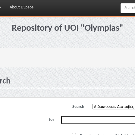
p
About DSpace
Repository of UOI "Olympias"
rch
Search:
for