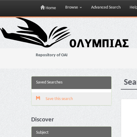
Browse
Advanced Search
Hel
Home
Skip
navigation
Repository of OAI
Sea
Saved Searches
Save this search
Discover
Subject