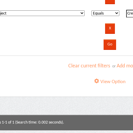
Clear current filters
Add mor
or
View Option
s 1-1 of 1 (Search time: 0.002 seconds).