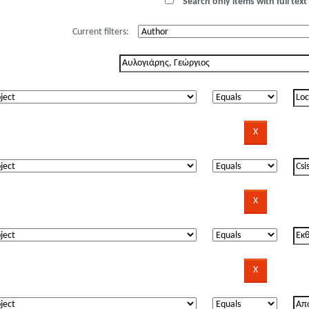
Search only items with full text 
Current filters: