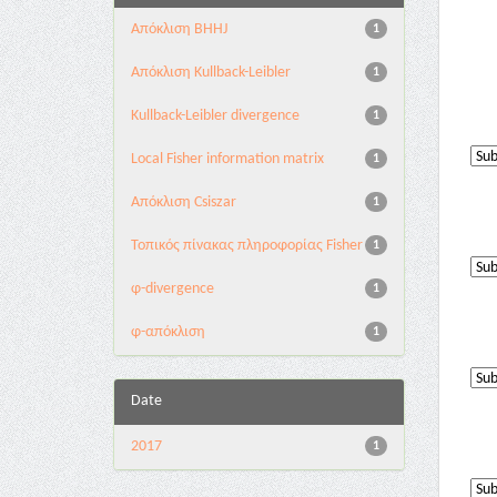
Aπόκλιση BHHJ
1
Aπόκλιση Kullback-Leibler
1
Kullback-Leibler divergence
1
Local Fisher information matrix
1
Απόκλιση Csiszar
1
Τοπικός πίνακας πληροφορίας Fisher
1
φ-divergence
1
φ-απόκλιση
1
Date
2017
1