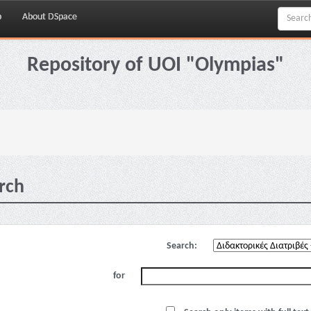
p
About DSpace
Repository of UOI "Olympias"
rch
Search:
for