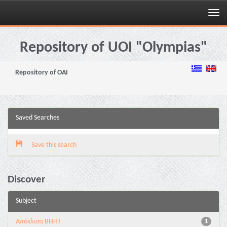
Skip
navigation
Repository of UOI "Olympias"
Repository of OAI
Saved Searches
Save this search
Discover
Subject
Aπόκλιση BHHJ
1