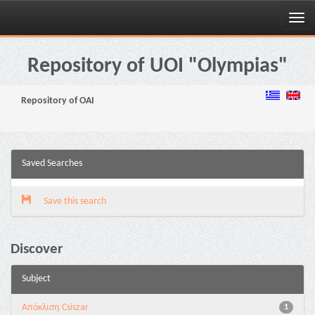
Skip
navigation
Repository of UOI "Olympias"
Repository of OAI
Saved Searches
Save this search
Discover
Subject
Απόκλιση Csiszar
1