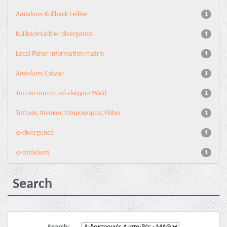
Aπόκλιση Kullback-Leibler
1
Kullback-Leibler divergence
1
Local Fisher information matrix
1
Απόκλιση Csiszar
1
Τοπικό στατιστικό ελέγχου Wald
1
Τοπικός πίνακας πληροφορίας Fisher
1
φ-divergence
1
φ-απόκλιση
1
Search