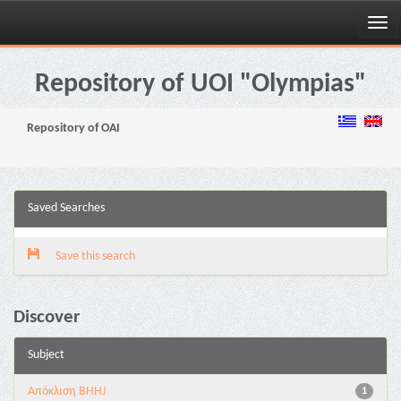
Skip
navigation
Repository of UOI "Olympias"
Repository of OAI
Saved Searches
Save this search
Discover
Subject
Aπόκλιση BHHJ
1