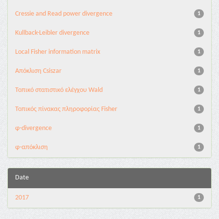
Cressie and Read power divergence
1
Kullback-Leibler divergence
1
Local Fisher information matrix
1
Απόκλιση Csiszar
1
Τοπικό στατιστικό ελέγχου Wald
1
Τοπικός πίνακας πληροφορίας Fisher
1
φ-divergence
1
φ-απόκλιση
1
Date
2017
1