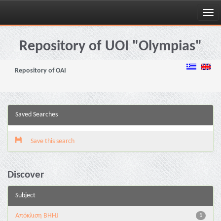
Skip
navigation
Repository of UOI "Olympias"
Repository of OAI
Saved Searches
Save this search
Discover
Subject
Aπόκλιση BHHJ
1