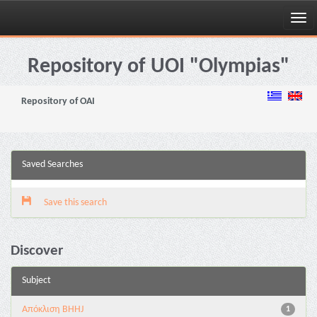
Skip
navigation
Repository of UOI "Olympias"
Repository of OAI
Saved Searches
Save this search
Discover
Subject
Aπόκλιση BHHJ
1