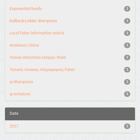
Exponential family
1
Kullback-Leibler divergence
1
Local Fisher information matrix
1
Απόκλιση Csiszar
1
Τοπικό στατιστικό ελέγχου Wald
1
Τοπικός πίνακας πληροφορίας Fisher
1
φ-divergence
1
φ-απόκλιση
1
Date
2017
1