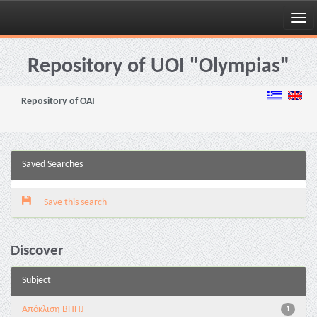
Skip
navigation
Repository of UOI "Olympias"
Repository of OAI
Saved Searches
Save this search
Discover
Subject
Aπόκλιση BHHJ
1