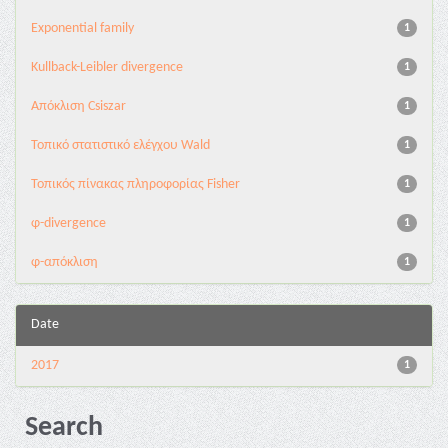
Exponential family
1
Kullback-Leibler divergence
1
Απόκλιση Csiszar
1
Τοπικό στατιστικό ελέγχου Wald
1
Τοπικός πίνακας πληροφορίας Fisher
1
φ-divergence
1
φ-απόκλιση
1
Date
2017
1
Search