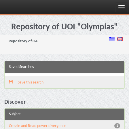
Skip
navigation
Repository of UOI "Olympias"
Repository of OAI
Saved Searches
Save this search
Discover
Subject
Cressie and Read power divergence
1