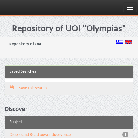
Skip
navigation
Repository of UOI "Olympias"
Repository of OAI
Saved Searches
Save this search
Discover
Subject
Cressie and Read power divergence
1