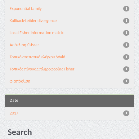
Exponential family
1
Kullback-Leibler divergence
1
Local Fisher information matrix
1
Απόκλιση Csiszar
1
Τοπικό στατιστικό ελέγχου Wald
1
Τοπικός πίνακας πληροφορίας Fisher
1
φ-απόκλιση
1
Date
2017
1
Search