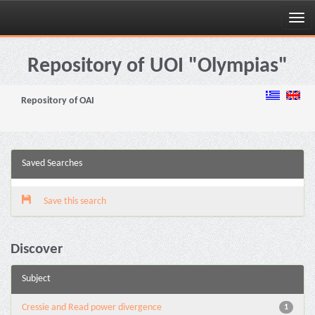
Skip
navigation
Repository of UOI "Olympias"
Repository of OAI
Saved Searches
Save this search
Discover
Subject
Cressie and Read power divergence
1