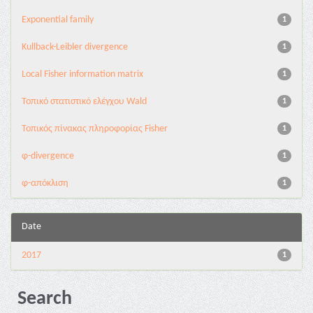
Exponential family
1
Kullback-Leibler divergence
1
Local Fisher information matrix
1
Τοπικό στατιστικό ελέγχου Wald
1
Τοπικός πίνακας πληροφορίας Fisher
1
φ-divergence
1
φ-απόκλιση
1
Date
2017
1
Search