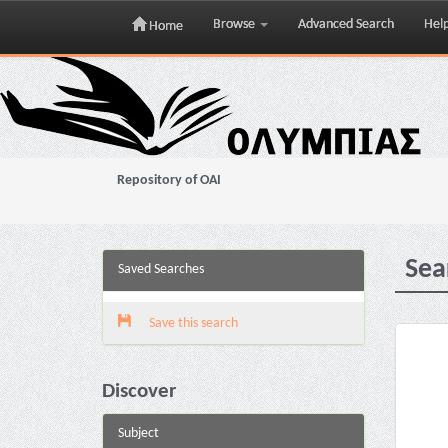
Browse
Advanced Search
Hel
Home
Skip
navigation
Repository of OAI
Sea
Saved Searches
Save this search
Discover
Subject