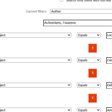
Search only items with full text 
Current filters: