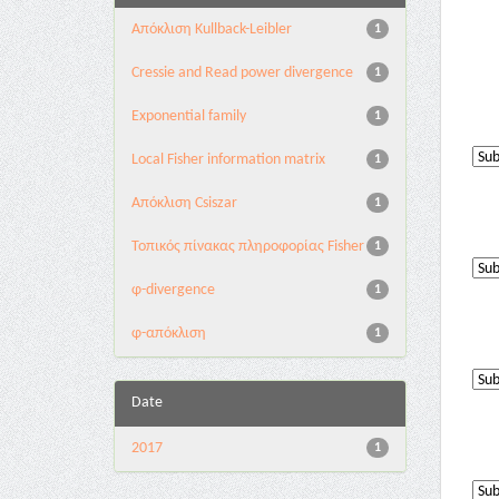
Aπόκλιση Kullback-Leibler
1
Cressie and Read power divergence
1
Exponential family
1
Local Fisher information matrix
1
Απόκλιση Csiszar
1
Τοπικός πίνακας πληροφορίας Fisher
1
φ-divergence
1
φ-απόκλιση
1
Date
2017
1