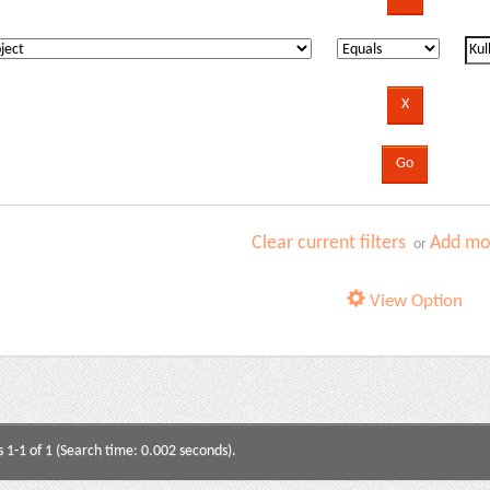
Clear current filters
Add mor
or
View Option
s 1-1 of 1 (Search time: 0.002 seconds).