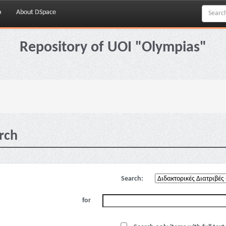
p
About DSpace
Repository of UOI "Olympias"
rch
Search:
for