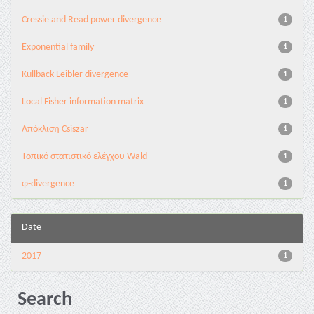
Cressie and Read power divergence
1
Exponential family
1
Kullback-Leibler divergence
1
Local Fisher information matrix
1
Απόκλιση Csiszar
1
Τοπικό στατιστικό ελέγχου Wald
1
φ-divergence
1
Date
2017
1
Search