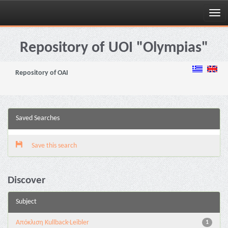
Skip
navigation
Repository of UOI "Olympias"
Repository of OAI
Saved Searches
Save this search
Discover
Subject
Aπόκλιση Kullback-Leibler
1