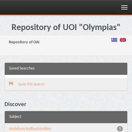
Skip
navigation
Repository of UOI "Olympias"
Repository of OAI
Saved Searches
Save this search
Discover
Subject
Aπόκλιση Kullback-Leibler
1