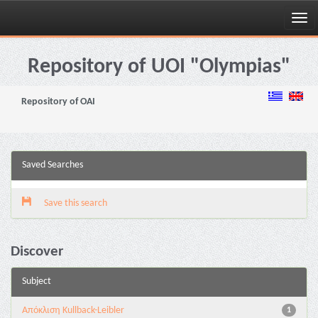
Skip
navigation
Repository of UOI "Olympias"
Repository of OAI
Saved Searches
Save this search
Discover
Subject
Aπόκλιση Kullback-Leibler
1