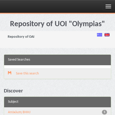
Skip
navigation
Repository of UOI "Olympias"
Repository of OAI
Saved Searches
Save this search
Discover
Subject
Aπόκλιση BHHJ
1