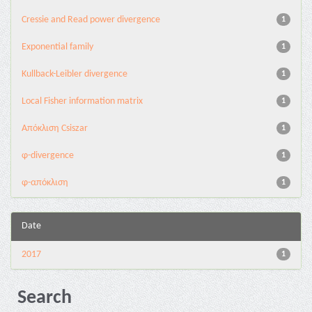
Cressie and Read power divergence
1
Exponential family
1
Kullback-Leibler divergence
1
Local Fisher information matrix
1
Απόκλιση Csiszar
1
φ-divergence
1
φ-απόκλιση
1
Date
2017
1
Search