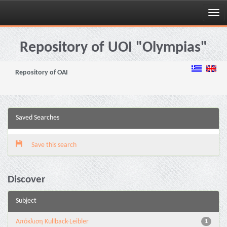
Skip
navigation
Repository of UOI "Olympias"
Repository of OAI
Saved Searches
Save this search
Discover
Subject
Aπόκλιση Kullback-Leibler
1