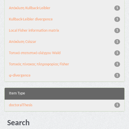
Aπόκλιση Kullback-Leibler
1
Kullback-Leibler divergence
1
Local Fisher information matrix
1
Απόκλιση Csiszar
1
Τοπικό στατιστικό ελέγχου Wald
1
Τοπικός πίνακας πληροφορίας Fisher
1
φ-divergence
1
Item Type
doctoralThesis
1
Search