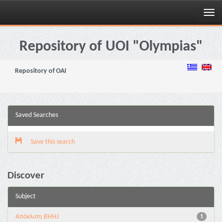
Skip
navigation
Repository of UOI "Olympias"
Repository of OAI
Saved Searches
Save this search
Discover
Subject
Aπόκλιση BHHJ
1