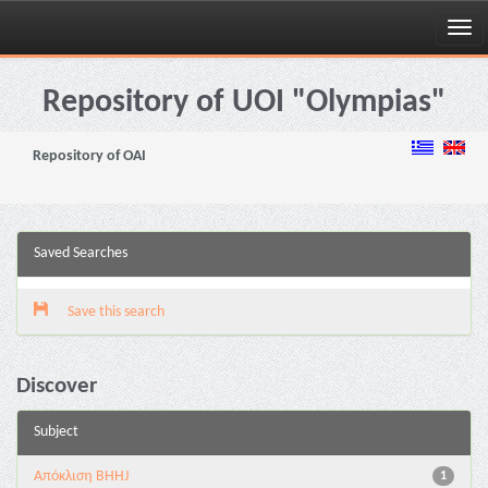
Skip
navigation
Repository of UOI "Olympias"
Repository of OAI
Saved Searches
Save this search
Discover
Subject
Aπόκλιση BHHJ
1