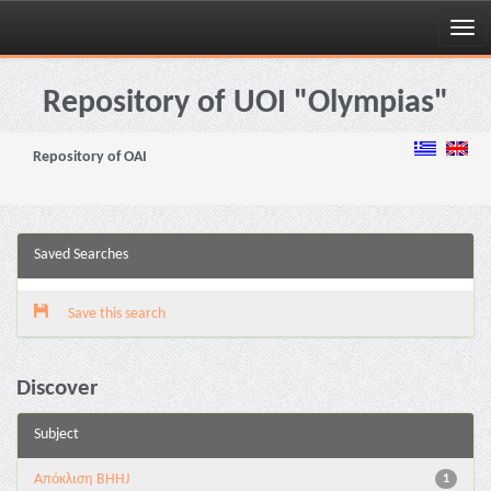
Skip
navigation
Repository of UOI "Olympias"
Repository of OAI
Saved Searches
Save this search
Discover
Subject
Aπόκλιση BHHJ
1