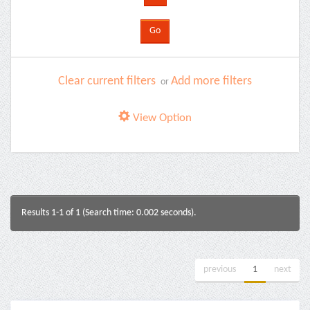
Clear current filters
Add more filters
or
View Option
Results 1-1 of 1 (Search time: 0.002 seconds).
previous
1
next