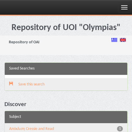
Skip
navigation
Repository of UOI "Olympias"
Repository of OAI
Saved Searches
Save this search
Discover
Subject
Aπόκλιση Cressie and Read
1