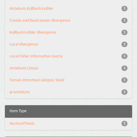
Aπόκλιση Kullback-Leibler
1
Cressie and Read power divergence
1
Kullback-Leibler divergence
1
Local divergence
1
Local Fisher information matrix
1
Απόκλιση Csiszar
1
Τοπικό στατιστικό ελέγχου Wald
1
φ-απόκλιση
1
Item Type
doctoralThesis
1