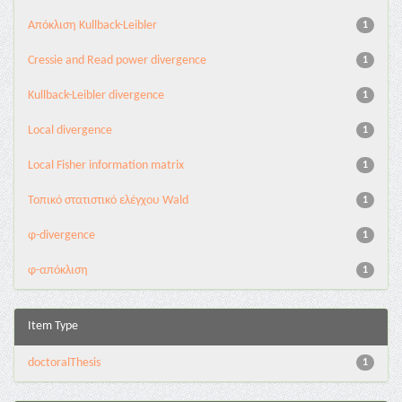
Aπόκλιση Kullback-Leibler
1
Cressie and Read power divergence
1
Kullback-Leibler divergence
1
Local divergence
1
Local Fisher information matrix
1
Τοπικό στατιστικό ελέγχου Wald
1
φ-divergence
1
φ-απόκλιση
1
Item Type
doctoralThesis
1