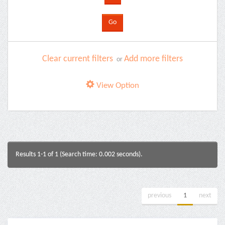
Clear current filters
Add more filters
or
View Option
Results 1-1 of 1 (Search time: 0.002 seconds).
previous
1
next