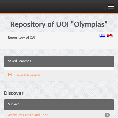
Skip
navigation
Repository of UOI "Olympias"
Repository of OAI
Saved Searches
Save this search
Discover
Subject
Aπόκλιση Cressie and Read
1