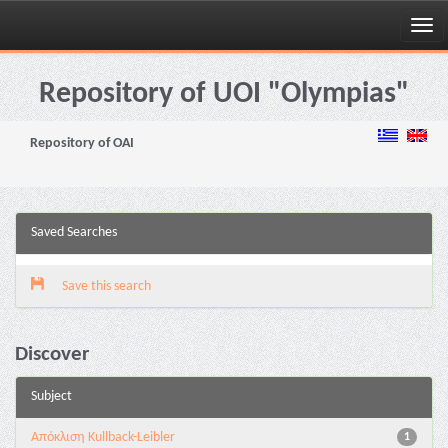
Skip
navigation
Repository of UOI "Olympias"
Repository of OAI
Saved Searches
Save this search
Discover
Subject
Aπόκλιση Kullback-Leibler
1