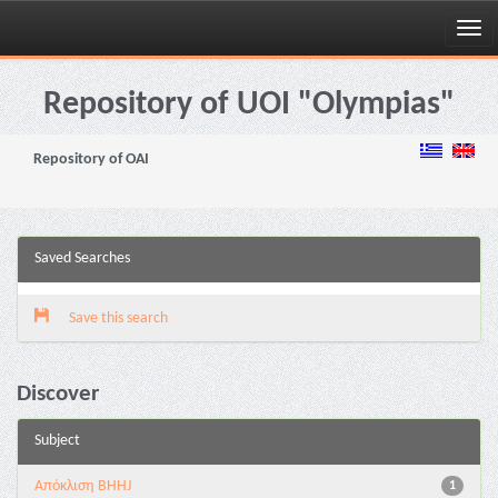
Skip
navigation
Repository of UOI "Olympias"
Repository of OAI
Saved Searches
Save this search
Discover
Subject
Aπόκλιση BHHJ
1