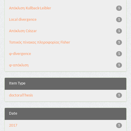
Aπόκλιση Kullback-Leibler
1
Local divergence
1
Απόκλιση Csiszar
1
Τοπικός πίνακας πληροφορίας Fisher
1
φ-divergence
1
φ-απόκλιση
1
Item Type
doctoralThesis
1
Date
2017
1