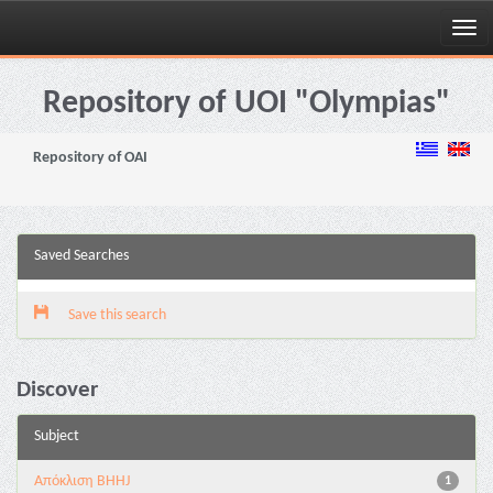
Skip
navigation
Repository of UOI "Olympias"
Repository of OAI
Saved Searches
Save this search
Discover
Subject
Aπόκλιση BHHJ
1