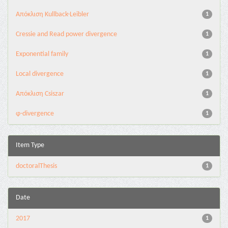
Aπόκλιση Kullback-Leibler
1
Cressie and Read power divergence
1
Exponential family
1
Local divergence
1
Απόκλιση Csiszar
1
φ-divergence
1
Item Type
doctoralThesis
1
Date
2017
1