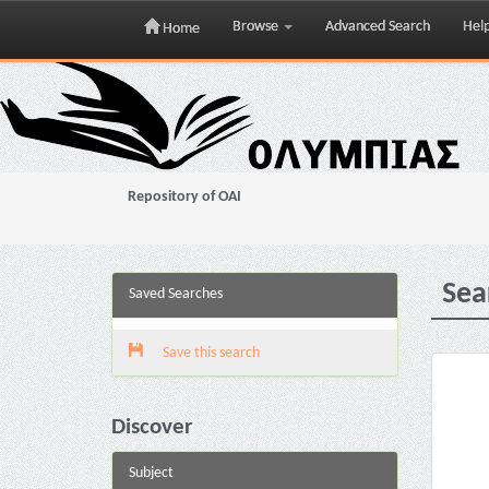
Browse
Advanced Search
Hel
Home
Skip
navigation
Repository of OAI
Sea
Saved Searches
Save this search
Discover
Subject