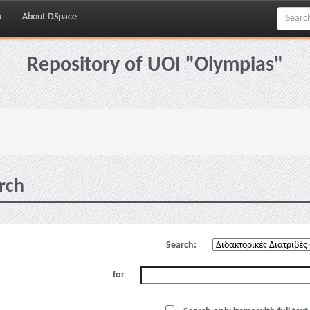
p
About DSpace
Repository of UOI "Olympias"
rch
Search:
for