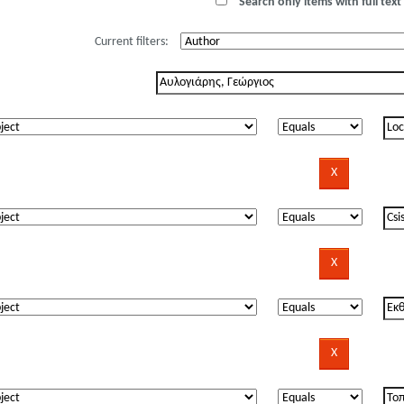
Search only items with full text 
Current filters: