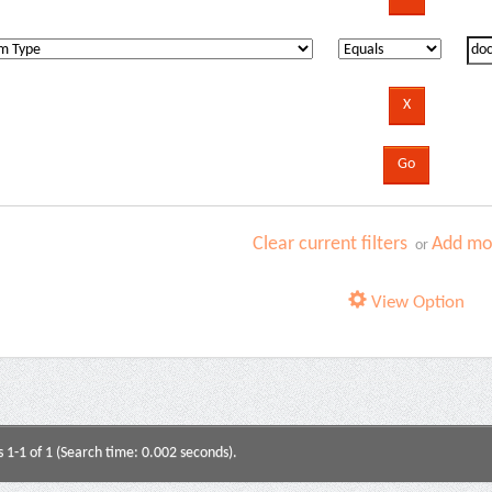
Clear current filters
Add mor
or
View Option
s 1-1 of 1 (Search time: 0.002 seconds).