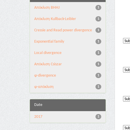
Aπόκλιση BHHJ
1
Aπόκλιση Kullback-Leibler
1
Cressie and Read power divergence
1
Exponential family
1
Local divergence
1
Απόκλιση Csiszar
1
φ-divergence
1
φ-απόκλιση
1
Date
2017
1