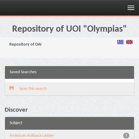
Skip
navigation
Repository of UOI "Olympias"
Repository of OAI
Saved Searches
Save this search
Discover
Subject
Aπόκλιση Kullback-Leibler
1