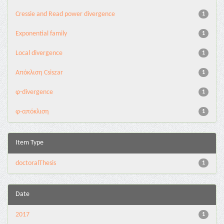
Cressie and Read power divergence
1
Exponential family
1
Local divergence
1
Απόκλιση Csiszar
1
φ-divergence
1
φ-απόκλιση
1
Item Type
doctoralThesis
1
Date
2017
1