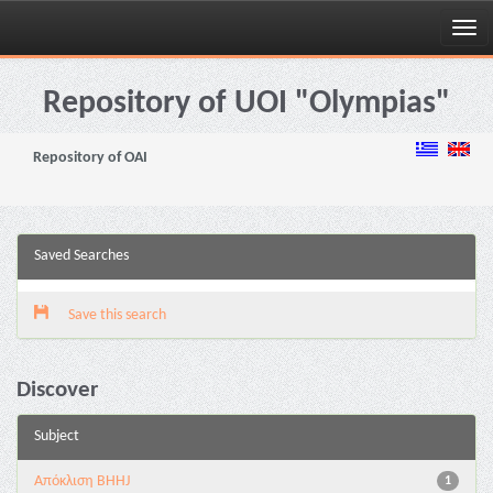
Skip
navigation
Repository of UOI "Olympias"
Repository of OAI
Saved Searches
Save this search
Discover
Subject
Aπόκλιση BHHJ
1