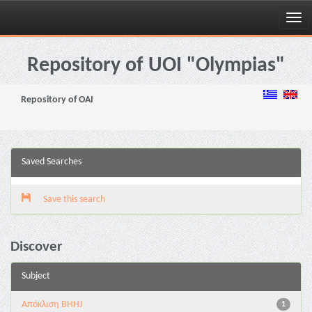
Skip
navigation
Repository of UOI "Olympias"
Repository of OAI
Saved Searches
Save this search
Discover
Subject
Aπόκλιση BHHJ
1