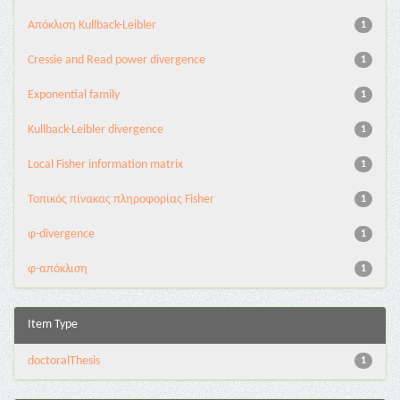
Aπόκλιση Kullback-Leibler
1
Cressie and Read power divergence
1
Exponential family
1
Kullback-Leibler divergence
1
Local Fisher information matrix
1
Τοπικός πίνακας πληροφορίας Fisher
1
φ-divergence
1
φ-απόκλιση
1
Item Type
doctoralThesis
1