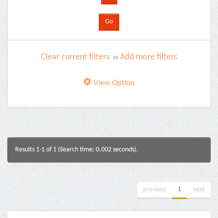
Clear current filters
Add more filters
or
View Option
Results 1-1 of 1 (Search time: 0.002 seconds).
previous
1
next