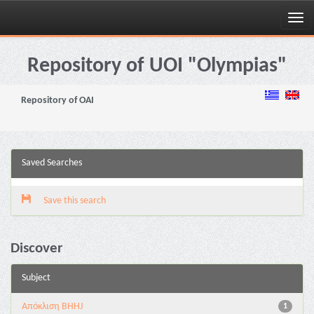
Skip
navigation
Repository of UOI "Olympias"
Repository of OAI
Saved Searches
Save this search
Discover
Subject
Aπόκλιση BHHJ
1