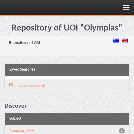
Skip
navigation
Repository of UOI "Olympias"
Repository of OAI
Saved Searches
Save this search
Discover
Subject
Aπόκλιση BHHJ
1