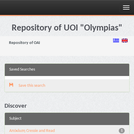
Skip
navigation
Repository of UOI "Olympias"
Repository of OAI
Saved Searches
Save this search
Discover
Subject
Aπόκλιση Cressie and Read
1