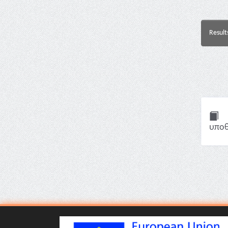
Result
υποθ