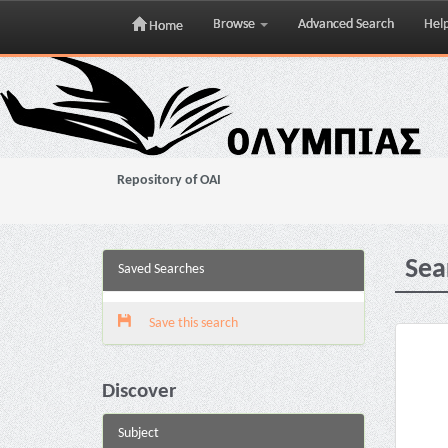
Browse
Advanced Search
Hel
Home
Skip
navigation
Repository of OAI
Sea
Saved Searches
Save this search
Discover
Subject