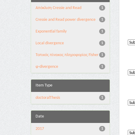
Aπόκλιση Cressie and Read
1
Cressie and Read power divergence
1
Exponential family
1
Local divergence
1
Τοπικός πίνακας πληροφορίας Fisher
1
φ-divergence
1
Item Type
doctoralThesis
1
Date
2017
1