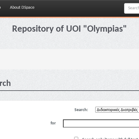
p
About DSpace
Repository of UOI "Olympias"
rch
Search:
for