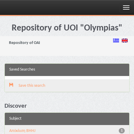
Skip
navigation
Repository of UOI "Olympias"
Repository of OAI
Saved Searches
Save this search
Discover
Subject
Aπόκλιση BHHJ
1