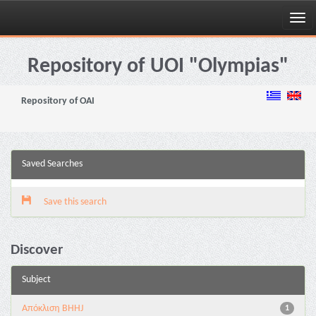
Skip
navigation
Repository of UOI "Olympias"
Repository of OAI
Saved Searches
Save this search
Discover
Subject
Aπόκλιση BHHJ
1