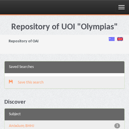
Skip
navigation
Repository of UOI "Olympias"
Repository of OAI
Saved Searches
Save this search
Discover
Subject
Aπόκλιση BHHJ
1