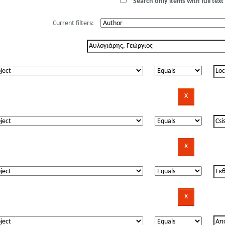
Search only items with full text 
Current filters: