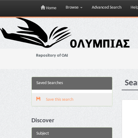
Browse
Advanced Search
Hel
Home
Skip
navigation
Repository of OAI
Sea
Saved Searches
Save this search
Discover
Subject