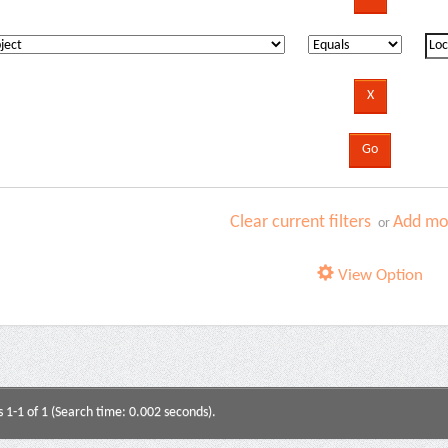
Clear current filters
Add mor
or
View Option
s 1-1 of 1 (Search time: 0.002 seconds).