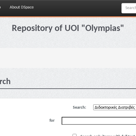
p
About DSpace
Repository of UOI "Olympias"
rch
Search:
for