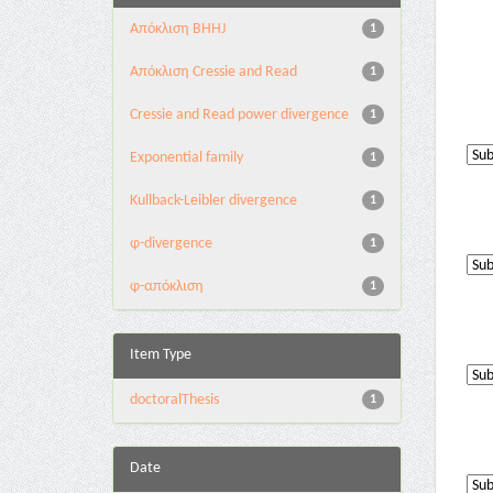
Aπόκλιση BHHJ
1
Aπόκλιση Cressie and Read
1
Cressie and Read power divergence
1
Exponential family
1
Kullback-Leibler divergence
1
φ-divergence
1
φ-απόκλιση
1
Item Type
doctoralThesis
1
Date