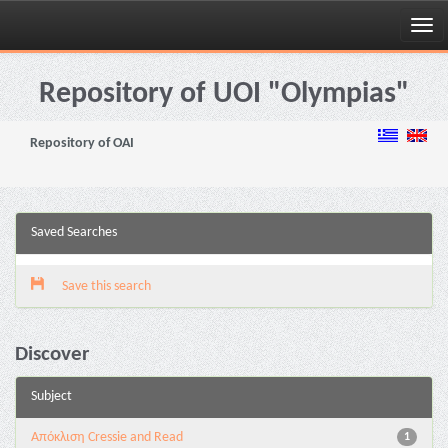
Skip
navigation
Repository of UOI "Olympias"
Repository of OAI
Saved Searches
Save this search
Discover
Subject
Aπόκλιση Cressie and Read
1